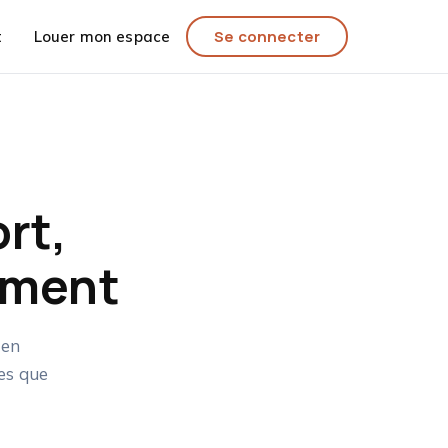
Se connecter
t
Louer mon espace
rt,
ement
 en
res que