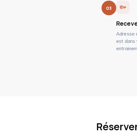
key
03
Recevez
Adresse c
est dans 
entraineme
Réserver