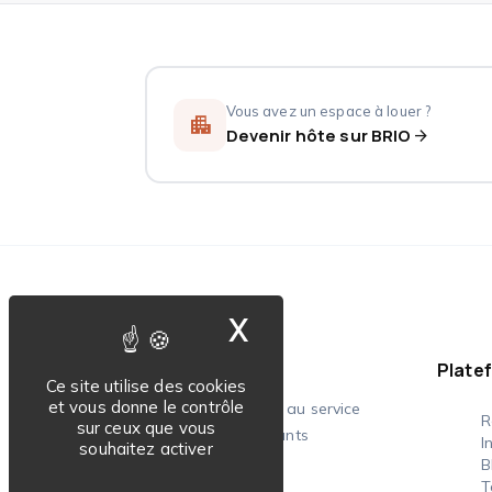
Vous avez un espace à louer ?
apartment
Devenir hôte sur BRIO
arrow_forward
X
Masquer le ban
BRIO
Plate
Ce site utilise des cookies
et vous donne le contrôle
La plateforme complète au service
R
sur ceux que vous
des sportifs et des gérants
I
souhaitez activer
d'espaces sportifs.
B
T