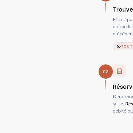
Trouve
Filtrez p
affiche le
précéden
verified
TOUT
calendar_month
02
Réserv
Deux mode
suite.
Rés
débité qu