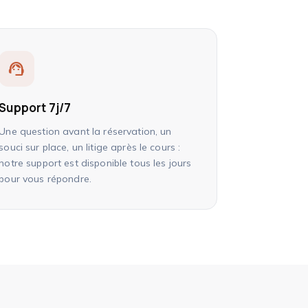
support_agent
Support 7j/7
Une question avant la réservation, un
souci sur place, un litige après le cours :
notre support est disponible tous les jours
pour vous répondre.