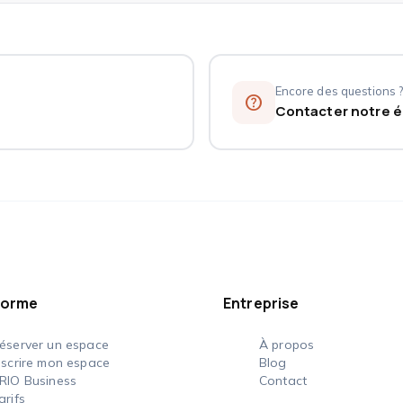
Encore des questions 
help_outline
Contacter notre 
deau des cookies
forme
Entreprise
éserver un espace
À propos
nscrire mon espace
Blog
RIO Business
Contact
arifs