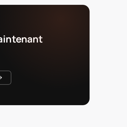
aintenant
_forward