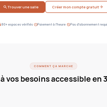
search
arrow_forward
Trouver une salle
Créer mon compte gratuit
ment
schedule
block
80+ espaces vérifiés
·
Paiement à l'heure
·
Pas d'abonnement requ
COMMENT ÇA MARCHE
 à vos besoins accessible en 