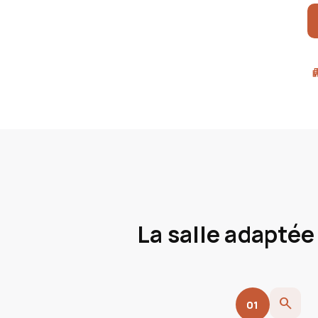
apart
La salle adaptée
search
01