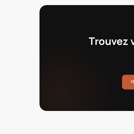
Trouvez 
sea