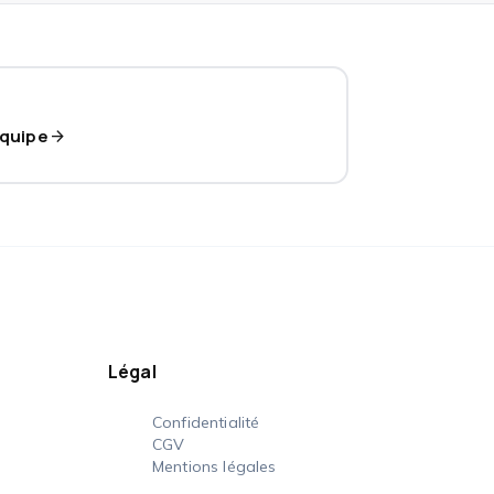
?
équipe
arrow_forward
Légal
Confidentialité
CGV
Mentions légales