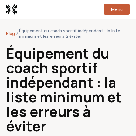
Panneau de gestion des cookies
BRIO
Menu
Équipement du coach sportif indépendant : la liste
Blog
arrow_forward_ios
minimum et les erreurs à éviter
Équipement du
coach sportif
indépendant : la
liste minimum et
les erreurs à
éviter